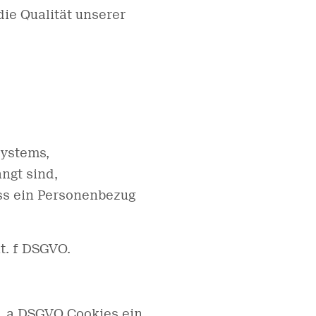
ie Qualität unserer
systems,
angt sind,
ass ein Personenbezug
it. f DSGVO.
t. a DSGVO Cookies ein,